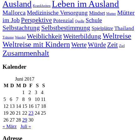
Leben im Ausland
Ausland
Krankheiten
Mallorca
Mütter
Medizinische Versorgung
Mindset
Mutter
Perspektive
im Job
Schule
Potenzial
Quelle
Selbstachtung
Selbstbestimmung
Thailand
Spielplätze
Weltreise
Weiblichkeit
Weiterbildung
Träume
Wandel
Weltreise mit Kindern
Werte
Würde
Zeit
Ziel
Zusammenhalt
Kalender
Juni 2017
M
D
M
D
F
S
S
1
2
3
4
5
6
7
8
9
10
11
12
13
14
15
16
17
18
19
20
21
22
23
24
25
26
27
28
29
30
« März
Juli »
Adresse