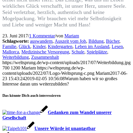
wirkliches Glück verschafft, ist unser Herz, unsere Seele.
Seid verletzbar, herzlich, authentisch und keine
Mogelpackung. Wir brauchen viel mehr Selbstlosigkeit
und Liebe und weniger Macht und Hass!
23. Juni 2017
/
1 Kommentar
/
von
Mariam
Schlagworte:
auswandern
,
Auszeit vom Job
,
Bildung
,
Bücher
,
Familie
,
Glück
,
Kinder
,
Kindergarten
,
Leben im Ausland
,
Lesen
,
Mallorca
,
Medizinische Versorgung
,
Schule
,
Spielplätze
,
Weiterbildung
,
Zusammenhalt
https://weltsprung.de/wp-content/uploads/2017/07/Weiterbildung.jpg
700
1200
Mariam
https://weltsprung.de/wp-
content/uploads/2022/07/Logo-Weltsprung-c.png
Mariam
2017-06-
23 15:43:24
2019-02-05 10:56:08
Warum haben wir so großes
Interesse daran uns weiterzubilden?
Das könnte Dich auch interessieren
Gedanken zum Wandel unserer
Gesellschaft
Unsere Würde ist unantastbar