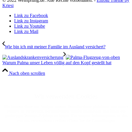
© 2022 Weltsprung.de. Alle Rechte vorbehalten. -
Enfold Theme by
Kriesi
Link zu Facebook
Link zu Instagram
Link zu Youtube
Link zu Mail
Wie bin ich mit meiner Familie im Ausland versichert?
Warum Palma unser Leben völlig auf den Kopf gestellt hat
Nach oben scrollen
Wir verwenden Cookies
Wir können diese zur Analyse unserer Besucherdaten platzieren, um unsere
Website zu verbessern, personalisierte Inhalte anzuzeigen und Ihnen ein
großartiges Website-Erlebnis zu bieten. Für weitere Informationen zu den
von uns verwendeten Cookies öffnen Sie die Einstellungen.
Weitere Informationen zu den Verantwortlichen dieser Webseite finden Sie