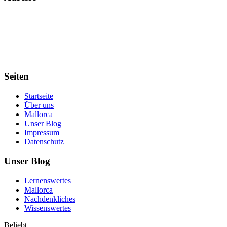
Voll Zuhause. Welches Land oder welchen Kontinent wir auch immer
gerade unser Zuhause nennen.
Schreibt uns einfach und wir erzählen es Euch.
Seiten
Startseite
Über uns
Mallorca
Unser Blog
Impressum
Datenschutz
Unser Blog
Lernenswertes
Mallorca
Nachdenkliches
Wissenswertes
Beliebt