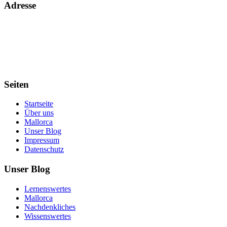
Adresse
Voll Zuhause. Welches Land oder welchen Kontinent wir auch immer
gerade unser Zuhause nennen.
Schreibt uns einfach und wir erzählen es Euch.
Seiten
Startseite
Über uns
Mallorca
Unser Blog
Impressum
Datenschutz
Unser Blog
Lernenswertes
Mallorca
Nachdenkliches
Wissenswertes