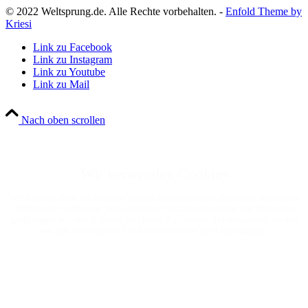
© 2022 Weltsprung.de. Alle Rechte vorbehalten. -
Enfold Theme by
Kriesi
Link zu Facebook
Link zu Instagram
Link zu Youtube
Link zu Mail
Nach oben scrollen
Wir verwenden Cookies
Wir können diese zur Analyse unserer Besucherdaten platzieren, um unsere
Website zu verbessern, personalisierte Inhalte anzuzeigen und Ihnen ein
großartiges Website-Erlebnis zu bieten. Für weitere Informationen zu den
von uns verwendeten Cookies öffnen Sie die Einstellungen.
Weitere Informationen zu den Verantwortlichen dieser Webseite finden Sie
in unserem
Impressum
. Informationen zu den Verarbeitungszwecken und
Ihren Rechten, insbesondere dem Widerrufsrecht, finden Sie in unserer
Datenschutzerklärung
.