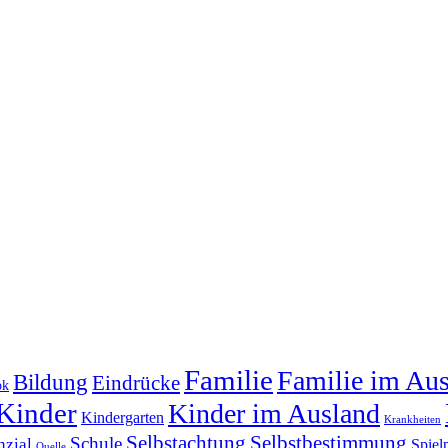
Familie
Familie im Au
Bildung
Eindrücke
ok
Kinder
Kinder im Ausland
Kindergarten
Krankheiten
Selbstachtung
Selbstbestimmung
Schule
nzial
Spiel
Quelle