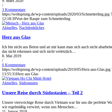
9. März 2020
/
3 Kommentare
https://weltsprung.de/wp-content/uploads/2020/03/Schmetterling.jpg
12:18:39
Von der Raupe zum Schmetterling
Aktuelles
,
Nachdenkliches
Herz aus Glas
Ich bin nicht aus Beton und an mir kann man sich auch nicht abarbei
das nicht erkennen und sich nicht verletzlich…
8. Mai 2019
/
0 Kommentare
https://weltsprung.de/wp-content/uploads/2019/05/Herz-aus-Glas.jpg
13:55:31
Herz aus Glas
Aktuelles
,
Südostasien
Unsere Reise durch Südostasien – Teil 2
Unsere vierwöchige Reise durch Vietnam war für uns die perfekte Wah
wir regelmäßig verwirrt, wenn uns Menschen…
11. Januar 2019