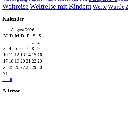
Weltreise
Weltreise mit Kindern
Werte
Würde
Z
Kalender
August 2026
M
D
M
D
F
S
S
1
2
3
4
5
6
7
8
9
10
11
12
13
14
15
16
17
18
19
20
21
22
23
24
25
26
27
28
29
30
31
« Juli
Adresse
Voll Zuhause. Welches Land oder welchen Kontinent wir auch immer gerade 
Schreibt uns einfach und wir erzählen es Euch.