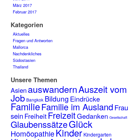
März 2017
Februar 2017
Kategorien
Aktuelles
Fragen und Antworten
Mallorca
Nachdenkliches
Südostasien
Thailand
Unsere Themen
auswandern
Auszeit vom
Asien
Job
Bildung
Eindrücke
Bangkok
Familie
Familie im Ausland
Frau
Freizeit
sein
Freiheit
Gedanken
Gesellschaft
Glück
Glaubenssätze
Kinder
Homöopathie
Kindergarten