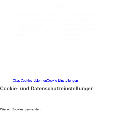
Wir verwenden Cookies
Wir können diese zur Analyse unserer Besucherdaten
platzieren, um unsere Website zu verbessern,
personalisierte Inhalte anzuzeigen und Ihnen ein
großartiges Website-Erlebnis zu bieten. Für weitere
Informationen zu den von uns verwendeten Cookies
öffnen Sie die Einstellungen.
Weitere Informationen zu den Verantwortlichen dieser
Webseite finden Sie in unserem
Impressum
.
Informationen zu den Verarbeitungszwecken und Ihren
Rechten, insbesondere dem Widerrufsrecht, finden Sie
in unserer
Datenschutzerklärung
.
Okay
Cookies ablehnen
Cookie-Einstellungen
Cookie- und Datenschutzeinstellungen
Wie wir Cookies verwenden