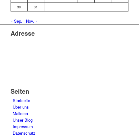
30
31
« Sep.
Nov. »
Adresse
Voll Zuhause. Welches Land oder welchen Kontinent wir
auch immer gerade unser Zuhause nennen.
Schreibt uns einfach und wir erzählen es Euch.
Seiten
Startseite
Über uns
Mallorca
Unser Blog
Impressum
Datenschutz