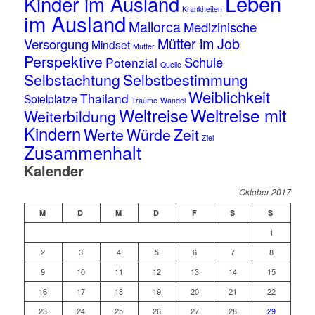
Leben
Kinder im Ausland
Krankheiten
im Ausland
Mallorca
Medizinische
Mütter im Job
Versorgung
Mindset
Mutter
Perspektive
Schule
Potenzial
Quelle
Selbstachtung
Selbstbestimmung
Weiblichkeit
Thailand
Spielplätze
Träume
Wandel
Weltreise
Weltreise mit
Weiterbildung
Kindern
Werte
Würde
Zeit
Ziel
Zusammenhalt
Kalender
Oktober 2017
M
D
M
D
F
S
S
1
2
3
4
5
6
7
8
9
10
11
12
13
14
15
16
17
18
19
20
21
22
23
24
25
26
27
28
29