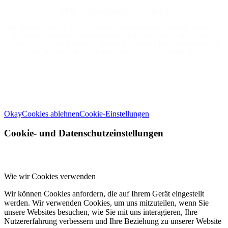
Wir verwenden Cookies
Wir können diese zur Analyse unserer Besucherdaten platzieren, um unsere
Website zu verbessern, personalisierte Inhalte anzuzeigen und Ihnen ein
großartiges Website-Erlebnis zu bieten. Für weitere Informationen zu den
von uns verwendeten Cookies öffnen Sie die Einstellungen.
Weitere Informationen zu den Verantwortlichen dieser Webseite finden Sie
in unserem
Impressum
. Informationen zu den Verarbeitungszwecken und
Ihren Rechten, insbesondere dem Widerrufsrecht, finden Sie in unserer
Datenschutzerklärung
.
Okay
Cookies ablehnen
Cookie-Einstellungen
Cookie- und Datenschutzeinstellungen
Wie wir Cookies verwenden
Wir können Cookies anfordern, die auf Ihrem Gerät eingestellt
werden. Wir verwenden Cookies, um uns mitzuteilen, wenn Sie
unsere Websites besuchen, wie Sie mit uns interagieren, Ihre
Nutzererfahrung verbessern und Ihre Beziehung zu unserer Website