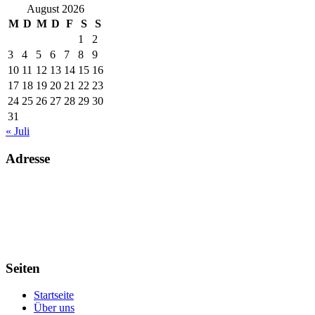
August 2026
M
D
M
D
F
S
S
1
2
3
4
5
6
7
8
9
10
11
12
13
14
15
16
17
18
19
20
21
22
23
24
25
26
27
28
29
30
31
« Juli
Adresse
Voll Zuhause. Welches Land oder welchen Kontinent wir auch immer
gerade unser Zuhause nennen.
Schreibt uns einfach und wir erzählen es Euch.
Seiten
Startseite
Über uns