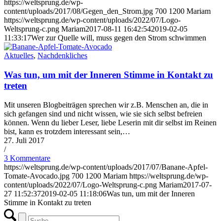
https://weltsprung.de/wp-
content/uploads/2017/08/Gegen_den_Strom.jpg
700
1200
Mariam
https://weltsprung.de/wp-content/uploads/2022/07/Logo-
Weltsprung-c.png
Mariam
2017-08-11 16:42:54
2019-02-05
11:33:17
Wer zur Quelle will, muss gegen den Strom schwimmen
Aktuelles
,
Nachdenkliches
Was tun, um mit der Inneren Stimme in Kontakt zu
treten
Mit unseren Blogbeiträgen sprechen wir z.B. Menschen an, die in
sich gefangen sind und nicht wissen, wie sie sich selbst befreien
können. Wenn du lieber Leser, liebe Leserin mit dir selbst im Reinen
bist, kann es trotzdem interessant sein,…
27. Juli 2017
/
3 Kommentare
https://weltsprung.de/wp-content/uploads/2017/07/Banane-Apfel-
Tomate-Avocado.jpg
700
1200
Mariam
https://weltsprung.de/wp-
content/uploads/2022/07/Logo-Weltsprung-c.png
Mariam
2017-07-
27 11:52:37
2019-02-05 11:18:06
Was tun, um mit der Inneren
Stimme in Kontakt zu treten