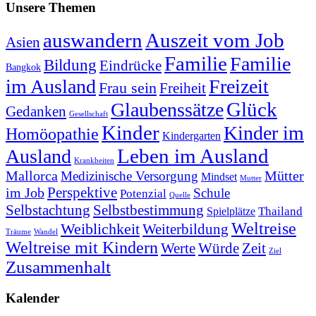
Unsere Themen
auswandern
Auszeit vom Job
Asien
Familie
Familie
Bildung
Eindrücke
Bangkok
im Ausland
Freizeit
Frau sein
Freiheit
Glück
Glaubenssätze
Gedanken
Gesellschaft
Kinder
Kinder im
Homöopathie
Kindergarten
Leben im Ausland
Ausland
Krankheiten
Mallorca
Mütter
Medizinische Versorgung
Mindset
Mutter
Perspektive
im Job
Schule
Potenzial
Quelle
Selbstachtung
Selbstbestimmung
Thailand
Spielplätze
Weltreise
Weiblichkeit
Weiterbildung
Träume
Wandel
Weltreise mit Kindern
Werte
Würde
Zeit
Ziel
Zusammenhalt
Kalender