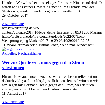
Handeln. Wir wünschen uns selbiges für unsere Kinder und deshalb
setzen wir uns keiner Bewertung mehr durch Fremde bzw. des
Staates aus, sondern handeln eigenverantwortlich mit…
29. Oktober 2017
/
2 Kommentare
https://weltsprung.de/wp-
content/uploads/2017/10/lebe_deine_traeume.jpg
853
1280
Mariam
https://weltsprung.de/wp-content/uploads/2022/07/Logo-
Weltsprung-c.png
Mariam
2017-10-29 08:19:29
2019-02-05
11:39:46
Darf man seine Träume leben, wenn man Kinder hat?
Aktuelles
,
Nachdenkliches
Wer zur Quelle will, muss gegen den Strom
schwimmen
Für uns ist es auch noch neu, dass wir unser Leben reflektiert und
dadurch völlig auf den Kopf gestellt haben. Jetzt schwimmen wir
sozusagen mit Hermann Hesse gegen den Strom, was deutlich
anstrengender ist. Aber wir sind dadurch zum ersten…
11. August 2017
/
3 Kommentare