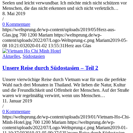
Seelen und leicht verwundbar. Ich möchte mich nicht schützen vor
Menschen, die das nicht erkennen und sich nicht verletzlich…
8. Mai 2019
/
0 Kommentare
https://weltsprung.de/wp-content/uploads/2019/05/Herz-aus-
Glas.jpg
700
1200
Mariam
https://weltsprung.de/wp-
content/uploads/2022/07/Logo-Weltsprung-c.png
Mariam
2019-05-
08 10:21:03
2020-01-02 13:55:31
Herz aus Glas
Aktuelles
,
Südostasien
Unsere Reise durch Südostasien – Teil 2
Unsere vierwöchige Reise durch Vietnam war für uns die perfekte
Wahl nach drei Monaten in Thailand. Wir lieben die Natur, Kultur
und die Freundlichkeit und Offenheit der Menschen. Auf der Straße
waren wir regelmäßig verwirrt, wenn uns Menschen…
11. Januar 2019
/
0 Kommentare
https://weltsprung.de/wp-content/uploads/2019/01/Vietnam-Ho-Chi-
Minh-Hotel.jpg
700
1200
Mariam
https://weltsprung.de/wp-
content/uploads/2022/07/Logo-Weltsprung-c.png
Mariam
2019-01-
11 10:37:59
2019-02-05 09:27:53
Unsere Reise durch Südostasien –