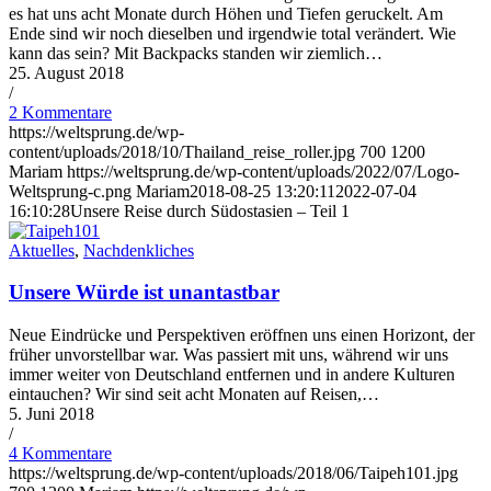
es hat uns acht Monate durch Höhen und Tiefen geruckelt. Am
Ende sind wir noch dieselben und irgendwie total verändert. Wie
kann das sein? Mit Backpacks standen wir ziemlich…
25. August 2018
/
2 Kommentare
https://weltsprung.de/wp-
content/uploads/2018/10/Thailand_reise_roller.jpg
700
1200
Mariam
https://weltsprung.de/wp-content/uploads/2022/07/Logo-
Weltsprung-c.png
Mariam
2018-08-25 13:20:11
2022-07-04
16:10:28
Unsere Reise durch Südostasien – Teil 1
Aktuelles
,
Nachdenkliches
Unsere Würde ist unantastbar
Neue Eindrücke und Perspektiven eröffnen uns einen Horizont, der
früher unvorstellbar war. Was passiert mit uns, während wir uns
immer weiter von Deutschland entfernen und in andere Kulturen
eintauchen? Wir sind seit acht Monaten auf Reisen,…
5. Juni 2018
/
4 Kommentare
https://weltsprung.de/wp-content/uploads/2018/06/Taipeh101.jpg