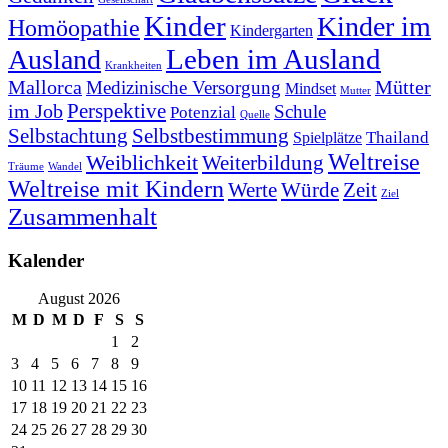
Kinder
Kinder im
Homöopathie
Kindergarten
Leben im Ausland
Ausland
Krankheiten
Mallorca
Mütter
Medizinische Versorgung
Mindset
Mutter
Perspektive
im Job
Schule
Potenzial
Quelle
Selbstachtung
Selbstbestimmung
Thailand
Spielplätze
Weltreise
Weiblichkeit
Weiterbildung
Träume
Wandel
Weltreise mit Kindern
Werte
Würde
Zeit
Ziel
Zusammenhalt
Kalender
August 2026
M
D
M
D
F
S
S
1
2
3
4
5
6
7
8
9
10
11
12
13
14
15
16
17
18
19
20
21
22
23
24
25
26
27
28
29
30