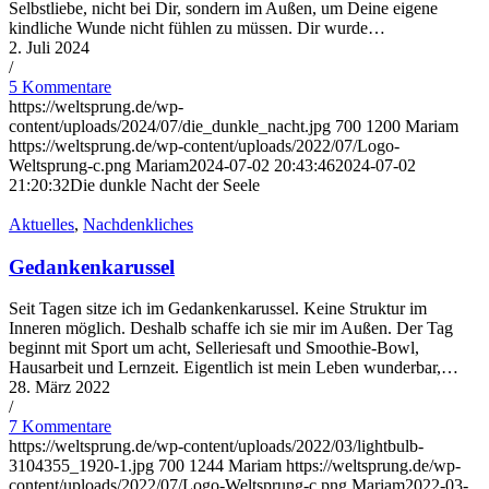
Selbstliebe, nicht bei Dir, sondern im Außen, um Deine eigene
kindliche Wunde nicht fühlen zu müssen. Dir wurde…
2. Juli 2024
/
5 Kommentare
https://weltsprung.de/wp-
content/uploads/2024/07/die_dunkle_nacht.jpg
700
1200
Mariam
https://weltsprung.de/wp-content/uploads/2022/07/Logo-
Weltsprung-c.png
Mariam
2024-07-02 20:43:46
2024-07-02
21:20:32
Die dunkle Nacht der Seele
Aktuelles
,
Nachdenkliches
Gedankenkarussel
Seit Tagen sitze ich im Gedankenkarussel. Keine Struktur im
Inneren möglich. Deshalb schaffe ich sie mir im Außen. Der Tag
beginnt mit Sport um acht, Selleriesaft und Smoothie-Bowl,
Hausarbeit und Lernzeit. Eigentlich ist mein Leben wunderbar,…
28. März 2022
/
7 Kommentare
https://weltsprung.de/wp-content/uploads/2022/03/lightbulb-
3104355_1920-1.jpg
700
1244
Mariam
https://weltsprung.de/wp-
content/uploads/2022/07/Logo-Weltsprung-c.png
Mariam
2022-03-