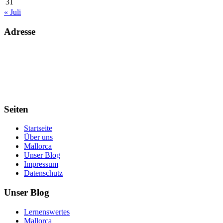
31
« Juli
Adresse
Voll Zuhause. Welches Land oder welchen Kontinent wir auch immer
gerade unser Zuhause nennen.
Schreibt uns einfach und wir erzählen es Euch.
Seiten
Startseite
Über uns
Mallorca
Unser Blog
Impressum
Datenschutz
Unser Blog
Lernenswertes
Mallorca