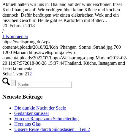
Aktuell halten wir uns in Thailand auf der wunderschönen Insel
Koh Phangan auf. Wir verfügen über keine Küche und kochen
dennoch. Dafür benötigen wir einen elektrischen Wok und ein
bisschen Geschirr. Heute gibt es Kartoffeln mit Butter…
20. Februar 2018
/
1 Kommentar
https://weltsprung.de/wp-
content/uploads/2018/02/Koh_Phangan_Sonne_Strand.jpg
700
1200
Mariam
https://weltsprung.de/wp-
content/uploads/2022/07/Logo-Weltsprung-c.png
Mariam
2018-02-
20 11:07:57
2018-06-28 15:37:44
Thailand, Küche, Instagram und
Leserkommentar
Seite 1 von 2
1
2
Neueste Beiträge
Die dunkle Nacht der Seele
Gedankenkarussel
Von der Raupe zum Schmetterling
Herz aus Glas
Unsere Reise durch Südostasien – Teil 2