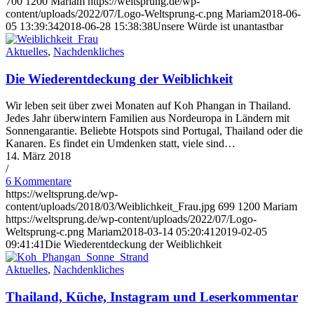
700
1200
Mariam
https://weltsprung.de/wp-
content/uploads/2022/07/Logo-Weltsprung-c.png
Mariam
2018-06-
05 13:39:34
2018-06-28 15:38:38
Unsere Würde ist unantastbar
Aktuelles
,
Nachdenkliches
Die Wiederentdeckung der Weiblichkeit
Wir leben seit über zwei Monaten auf Koh Phangan in Thailand.
Jedes Jahr überwintern Familien aus Nordeuropa in Ländern mit
Sonnengarantie. Beliebte Hotspots sind Portugal, Thailand oder die
Kanaren. Es findet ein Umdenken statt, viele sind…
14. März 2018
/
6 Kommentare
https://weltsprung.de/wp-
content/uploads/2018/03/Weiblichkeit_Frau.jpg
699
1200
Mariam
https://weltsprung.de/wp-content/uploads/2022/07/Logo-
Weltsprung-c.png
Mariam
2018-03-14 05:20:41
2019-02-05
09:41:41
Die Wiederentdeckung der Weiblichkeit
Aktuelles
,
Nachdenkliches
Thailand, Küche, Instagram und Leserkommentar