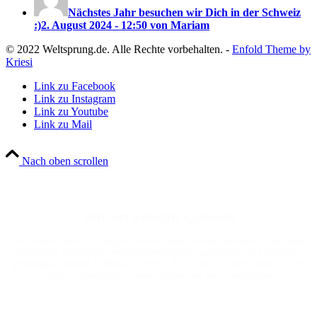
Nächstes Jahr besuchen wir Dich in der Schweiz
:)
2. August 2024 - 12:50 von Mariam
© 2022 Weltsprung.de. Alle Rechte vorbehalten. -
Enfold Theme by
Kriesi
Link zu Facebook
Link zu Instagram
Link zu Youtube
Link zu Mail
Nach oben scrollen
Wir verwenden Cookies
Wir können diese zur Analyse unserer Besucherdaten platzieren, um unsere
Website zu verbessern, personalisierte Inhalte anzuzeigen und Ihnen ein
großartiges Website-Erlebnis zu bieten. Für weitere Informationen zu den
von uns verwendeten Cookies öffnen Sie die Einstellungen.
Weitere Informationen zu den Verantwortlichen dieser Webseite finden Sie
in unserem
Impressum
. Informationen zu den Verarbeitungszwecken und