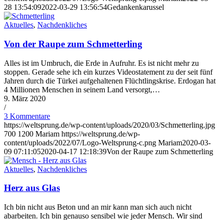
28 13:54:09
2022-03-29 13:56:54
Gedankenkarussel
Aktuelles
,
Nachdenkliches
Von der Raupe zum Schmetterling
Alles ist im Umbruch, die Erde in Aufruhr. Es ist nicht mehr zu
stoppen. Gerade sehe ich ein kurzes Videostatement zu der seit fünf
Jahren durch die Türkei aufgehaltenen Flüchtlingskrise. Erdogan hat
4 Millionen Menschen in seinem Land versorgt,…
9. März 2020
/
3 Kommentare
https://weltsprung.de/wp-content/uploads/2020/03/Schmetterling.jpg
700
1200
Mariam
https://weltsprung.de/wp-
content/uploads/2022/07/Logo-Weltsprung-c.png
Mariam
2020-03-
09 07:11:05
2020-04-17 12:18:39
Von der Raupe zum Schmetterling
Aktuelles
,
Nachdenkliches
Herz aus Glas
Ich bin nicht aus Beton und an mir kann man sich auch nicht
abarbeiten. Ich bin genauso sensibel wie jeder Mensch. Wir sind