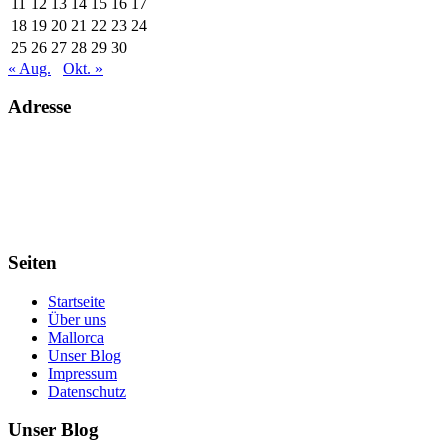
11
12
13
14
15
16
17
18
19
20
21
22
23
24
25
26
27
28
29
30
« Aug.
Okt. »
Adresse
Voll Zuhause. Welches Land oder welchen Kontinent wir auch immer
gerade unser Zuhause nennen.
Schreibt uns einfach und wir erzählen es Euch.
Seiten
Startseite
Über uns
Mallorca
Unser Blog
Impressum
Datenschutz
Unser Blog