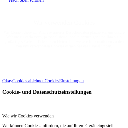
Nach oben scrollen
Wir verwenden Cookies
Wir können diese zur Analyse unserer Besucherdaten platzieren, um unsere
Website zu verbessern, personalisierte Inhalte anzuzeigen und Ihnen ein
großartiges Website-Erlebnis zu bieten. Für weitere Informationen zu den
von uns verwendeten Cookies öffnen Sie die Einstellungen.
Weitere Informationen zu den Verantwortlichen dieser Webseite finden Sie
in unserem
Impressum
. Informationen zu den Verarbeitungszwecken und
Ihren Rechten, insbesondere dem Widerrufsrecht, finden Sie in unserer
Datenschutzerklärung
.
Okay
Cookies ablehnen
Cookie-Einstellungen
Cookie- und Datenschutzeinstellungen
Wie wir Cookies verwenden
Wir können Cookies anfordern, die auf Ihrem Gerät eingestellt