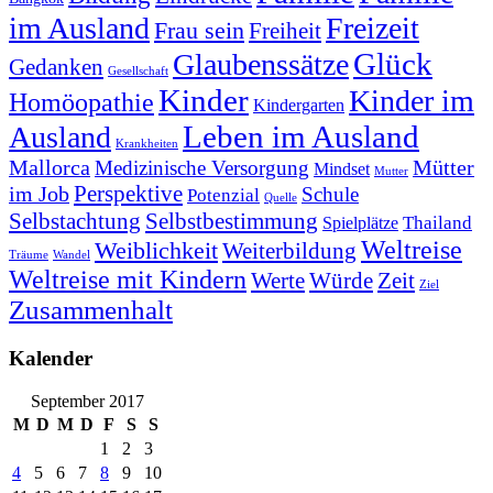
im Ausland
Freizeit
Frau sein
Freiheit
Glück
Glaubenssätze
Gedanken
Gesellschaft
Kinder
Kinder im
Homöopathie
Kindergarten
Leben im Ausland
Ausland
Krankheiten
Mallorca
Mütter
Medizinische Versorgung
Mindset
Mutter
Perspektive
im Job
Schule
Potenzial
Quelle
Selbstachtung
Selbstbestimmung
Thailand
Spielplätze
Weltreise
Weiblichkeit
Weiterbildung
Träume
Wandel
Weltreise mit Kindern
Werte
Würde
Zeit
Ziel
Zusammenhalt
Kalender
September 2017
M
D
M
D
F
S
S
1
2
3
4
5
6
7
8
9
10