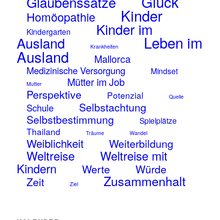
Glück
Glaubenssätze
Kinder
Homöopathie
Kinder im
Kindergarten
Leben im
Ausland
Krankheiten
Ausland
Mallorca
Medizinische Versorgung
Mindset
Mütter im Job
Mutter
Perspektive
Potenzial
Quelle
Selbstachtung
Schule
Selbstbestimmung
Spielplätze
Thailand
Träume
Wandel
Weiblichkeit
Weiterbildung
Weltreise
Weltreise mit
Kindern
Werte
Würde
Zusammenhalt
Zeit
Ziel