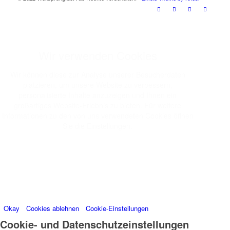
Wir verwenden Cookies
Wir können diese zur Analyse unserer Besucherdaten
platzieren, um unsere Website zu verbessern,
personalisierte Inhalte anzuzeigen und Ihnen ein
großartiges Website-Erlebnis zu bieten. Für weitere
Informationen zu den von uns verwendeten Cookies öffnen
Sie die Einstellungen.
Weitere Informationen zu den Verantwortlichen dieser
Webseite finden Sie in unserem
Impressum
. Informationen
zu den Verarbeitungszwecken und Ihren Rechten,
insbesondere dem Widerrufsrecht, finden Sie in unserer
Datenschutzerklärung
.
Okay
Cookies ablehnen
Cookie-Einstellungen
Cookie- und Datenschutzeinstellungen