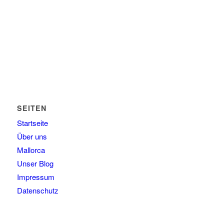
Voll Zuhause. Welches Land oder welchen Kontinent wir
auch immer gerade unser Zuhause nennen.
Schreibt uns einfach und wir erzählen es Euch.
SEITEN
Startseite
Über uns
Mallorca
Unser Blog
Impressum
Datenschutz