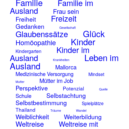
Familie
Familie im
Ausland
Frau sein
Freizeit
Freiheit
Gedanken
Gesellschaft
Glück
Glaubenssätze
Kinder
Homöopathie
Kinder im
Kindergarten
Leben im
Ausland
Krankheiten
Ausland
Mallorca
Medizinische Versorgung
Mindset
Mütter im Job
Mutter
Perspektive
Potenzial
Quelle
Selbstachtung
Schule
Selbstbestimmung
Spielplätze
Thailand
Träume
Wandel
Weiblichkeit
Weiterbildung
Weltreise
Weltreise mit