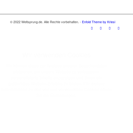
© 2022 Weltsprung.de. Alle Rechte vorbehalten. -
Enfold Theme by Kriesi
Wir verwenden Cookies
Wir können diese zur Analyse unserer Besucherdaten
platzieren, um unsere Website zu verbessern,
personalisierte Inhalte anzuzeigen und Ihnen ein
großartiges Website-Erlebnis zu bieten. Für weitere
Informationen zu den von uns verwendeten Cookies öffnen
Sie die Einstellungen.
Weitere Informationen zu den Verantwortlichen dieser
Webseite finden Sie in unserem
Impressum
. Informationen
zu den Verarbeitungszwecken und Ihren Rechten,
insbesondere dem Widerrufsrecht, finden Sie in unserer
Datenschutzerklärung
.