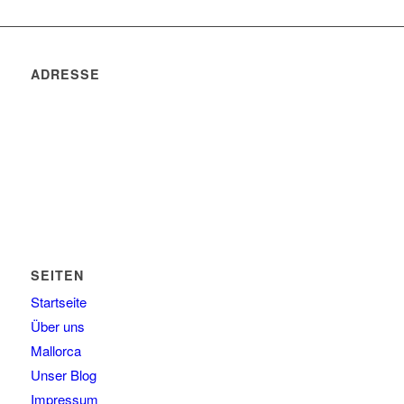
ADRESSE
Voll Zuhause. Welches Land oder welchen Kontinent wir
auch immer gerade unser Zuhause nennen.
Schreibt uns einfach und wir erzählen es Euch.
SEITEN
Startseite
Über uns
Mallorca
Unser Blog
Impressum