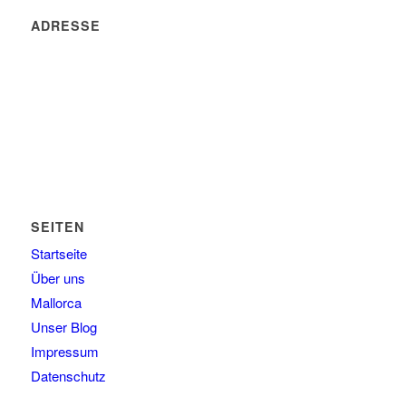
ADRESSE
Voll Zuhause. Welches Land oder welchen Kontinent wir
auch immer gerade unser Zuhause nennen.
Schreibt uns einfach und wir erzählen es Euch.
SEITEN
Startseite
Über uns
Mallorca
Unser Blog
Impressum
Datenschutz