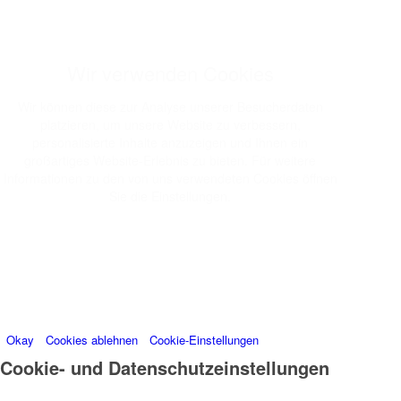
Wir verwenden Cookies
Wir können diese zur Analyse unserer Besucherdaten
platzieren, um unsere Website zu verbessern,
personalisierte Inhalte anzuzeigen und Ihnen ein
großartiges Website-Erlebnis zu bieten. Für weitere
Informationen zu den von uns verwendeten Cookies öffnen
Sie die Einstellungen.
Weitere Informationen zu den Verantwortlichen dieser
Webseite finden Sie in unserem
Impressum
. Informationen
zu den Verarbeitungszwecken und Ihren Rechten,
insbesondere dem Widerrufsrecht, finden Sie in unserer
Datenschutzerklärung
.
Okay
Cookies ablehnen
Cookie-Einstellungen
Cookie- und Datenschutzeinstellungen